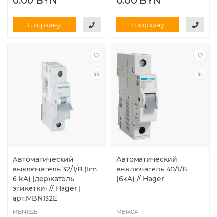
0.00 BYN
0.00 BYN
В корзину
В корзину
Автоматический
Автоматический
выключатель 32/1/В (Icn
выключатель 40/1/B
6 kA) (держатель
(6kA) // Hager
этикетки) // Hager |
арт.MBN132E
MBN132E
MB140A