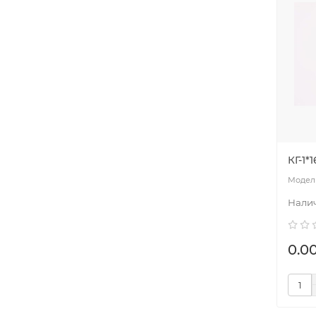
КГ-1*
0.0