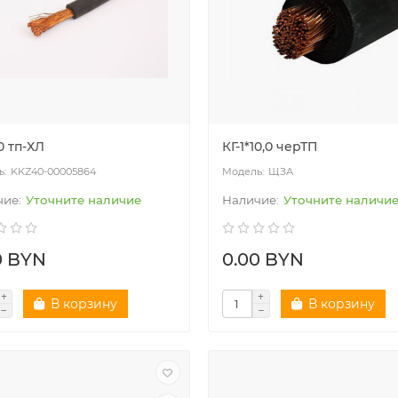
10 тп-ХЛ
КГ-1*10,0 черТП
KKZ40-00005864
ЩЗА
Уточните наличие
Уточните наличи
0 BYN
0.00 BYN
В корзину
В корзину