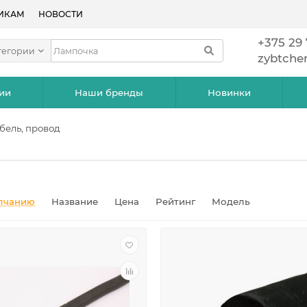
ИКАМ
НОВОСТИ
+375 29
тегории
zybtche
ии
Наши бренды
Новинки
бель, провод
лчанию
Название
Цена
Рейтинг
Модель