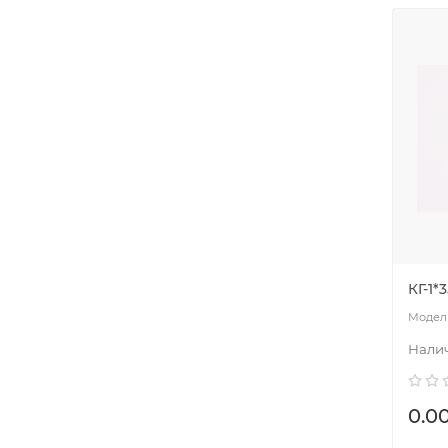
КГ-1*
0.0