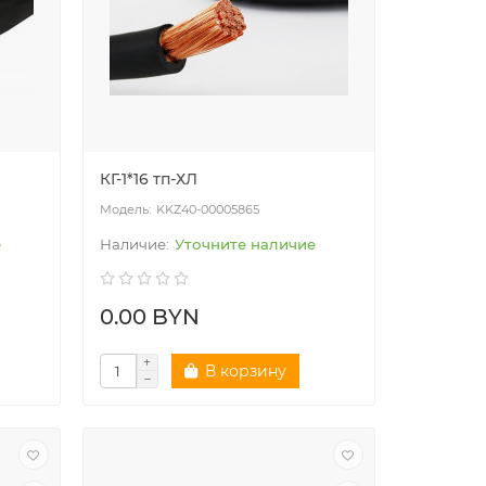
КГ-1*16 тп-ХЛ
KKZ40-00005865
е
Уточните наличие
0.00 BYN
В корзину