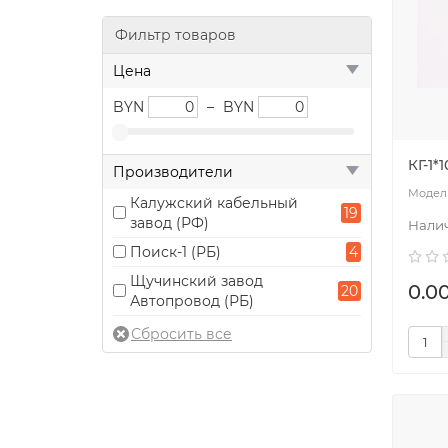
Фильтр товаров
Цена
BYN
–
BYN
КГ-1*
Производители
Калужский кабельный
19
завод (РФ)
Поиск-1 (РБ)
4
Щучинский завод
0.0
20
Автопровод (РБ)