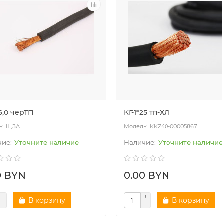
16,0 черТП
КГ-1*25 тп-ХЛ
ЩЗА
KKZ40-00005867
Уточните наличие
Уточните наличи
0 BYN
0.00 BYN
В корзину
В корзину